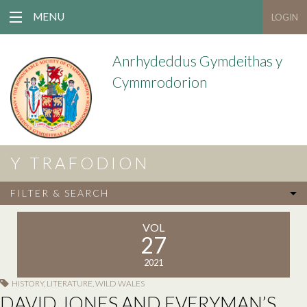
MENU
LOGIN
Anrhydeddus Gymdeithas y
Cymmrodorion
Y TRAFODION
FILTER & SEARCH
VOL
27
2021
HISTORY
,
LITERATURE
,
WILD WALES
DAVID JONES AND EVERYMAN’S