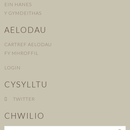
EIN HANES
Y GYMDEITHAS
AELODAU
CARTREF AELODAU
FY MHROFFIL
LOGIN
CYSYLLTU
TWITTER
CHWILIO