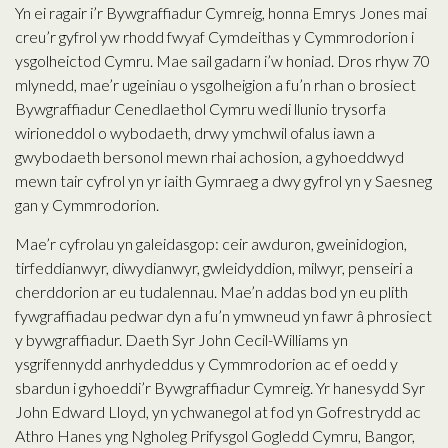
Yn ei ragair i’r Bywgraffiadur Cymreig, honna Emrys Jones mai
creu’r gyfrol yw rhodd fwyaf Cymdeithas y Cymmrodorion i
ysgolheictod Cymru. Mae sail gadarn i’w honiad. Dros rhyw 70
mlynedd, mae’r ugeiniau o ysgolheigion a fu’n rhan o brosiect
Bywgraffiadur Cenedlaethol Cymru wedi llunio trysorfa
wirioneddol o wybodaeth, drwy ymchwil ofalus iawn a
gwybodaeth bersonol mewn rhai achosion, a gyhoeddwyd
mewn tair cyfrol yn yr iaith Gymraeg a dwy gyfrol yn y Saesneg
gan y Cymmrodorion.
Mae’r cyfrolau yn galeidasgop: ceir awduron, gweinidogion,
tirfeddianwyr, diwydianwyr, gwleidyddion, milwyr, penseiri a
cherddorion ar eu tudalennau. Mae’n addas bod yn eu plith
fywgraffiadau pedwar dyn a fu’n ymwneud yn fawr â phrosiect
y bywgraffiadur. Daeth Syr John Cecil-Williams yn
ysgrifennydd anrhydeddus y Cymmrodorion ac ef oedd y
sbardun i gyhoeddi’r Bywgraffiadur Cymreig. Yr hanesydd Syr
John Edward Lloyd, yn ychwanegol at fod yn Gofrestrydd ac
Athro Hanes yng Ngholeg Prifysgol Gogledd Cymru, Bangor,