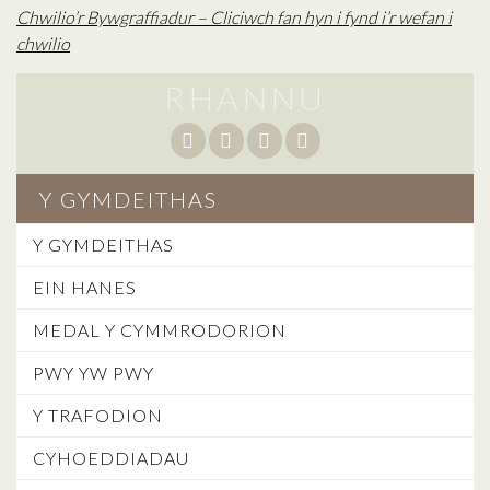
Chwilio’r Bywgraffiadur – Cliciwch fan hyn i fynd i’r wefan i
chwilio
RHANNU
Y GYMDEITHAS
Y GYMDEITHAS
EIN HANES
MEDAL Y CYMMRODORION
PWY YW PWY
Y TRAFODION
CYHOEDDIADAU