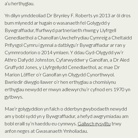
a’u herthyglau.
Yn dilyn ymddeoliad Dr Brynley F. Roberts yn 2013 ar ôl dros
bum mlynedd ar hugain o wasanaeth fel Golygydd y
Bywgraffiadur, ffurfiwyd partneriaeth rhwng y Llyfrgell
Genedlaethol a Chanolfan Uwchefrydiau Cymreig a Cheltaidd
Prifysgol Cymru i gynnal a datblygu’r Bywgraffiadur ar ran y
Cymmrodorion o 2014 ymlaen. Y ddau Gyd-Olygydd yw’r
Athro Dafydd Johnston, Cyfarwyddwr y Ganolfan, a Dr Aled
Gruffydd Jones, y Llyfrgellydd Cenedlaethol, ac mae Dr
Marion Löffler o’r Ganolfan yn Olygydd Cynorthwyol.
Bwriedir diwygio llawer o’r hen erthyglau a chomisiynu
erthyglau newydd er mwyn adlewyrchu’r cyfnod ers 1970 yn
gytbwys.
Mae’r golygyddion yn falch o dderbyn gwybodaeth newydd
am y bobl sydd yn y Bywgraffiadur, a hefyd awgrymiadau am
bobl eraill sy’n haeddu eu cynnwys.
Gallwch gysylltu
trwy
anfon neges at Gwasanaeth Ymholiadau.