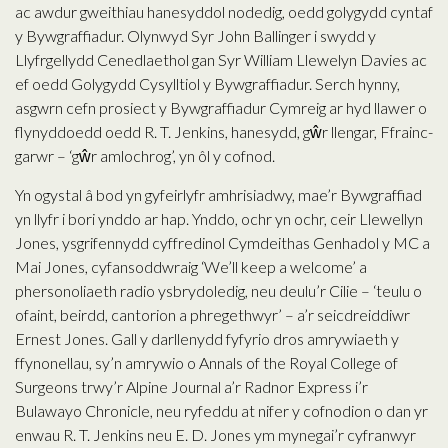
ac awdur gweithiau hanesyddol nodedig, oedd golygydd cyntaf
y Bywgraffiadur. Olynwyd Syr John Ballinger i swydd y
Llyfrgellydd Cenedlaethol gan Syr William Llewelyn Davies ac
ef oedd Golygydd Cysylltiol y Bywgraffiadur. Serch hynny,
asgwrn cefn prosiect y Bywgraffiadur Cymreig ar hyd llawer o
flynyddoedd oedd R. T. Jenkins, hanesydd, gŵr llengar, Ffrainc-
garwr – ‘gŵr amlochrog’, yn ôl y cofnod.
Yn ogystal â bod yn gyfeirlyfr amhrisiadwy, mae’r Bywgraffiad
yn llyfr i bori ynddo ar hap. Ynddo, ochr yn ochr, ceir Llewellyn
Jones, ysgrifennydd cyffredinol Cymdeithas Genhadol y MC a
Mai Jones, cyfansoddwraig ‘We’ll keep a welcome’ a
phersonoliaeth radio ysbrydoledig, neu deulu’r Cilie – ‘teulu o
ofaint, beirdd, cantorion a phregethwyr’ – a’r seicdreiddiwr
Ernest Jones. Gall y darllenydd fyfyrio dros amrywiaeth y
ffynonellau, sy’n amrywio o Annals of the Royal College of
Surgeons trwy’r Alpine Journal a’r Radnor Express i’r
Bulawayo Chronicle, neu ryfeddu at nifer y cofnodion o dan yr
enwau R. T. Jenkins neu E. D. Jones ym mynegai’r cyfranwyr