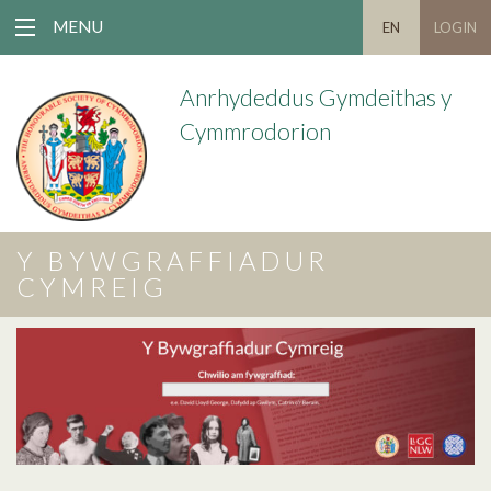
MENU
EN
LOGIN
Anrhydeddus Gymdeithas y
Cymmrodorion
Y BYWGRAFFIADUR
CYMREIG