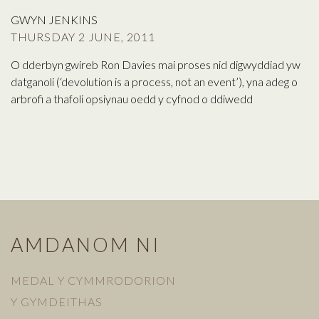
GWYN JENKINS
THURSDAY 2 JUNE, 2011
O dderbyn gwireb Ron Davies mai proses nid digwyddiad yw
datganoli (‘devolution is a process, not an event’), yna adeg o
arbrofi a thafoli opsiynau oedd y cyfnod o ddiwedd
AMDANOM NI
MEDAL Y CYMMRODORION
Y GYMDEITHAS