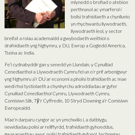
mlynedd o brofiad o atebion
perthnasol ac ymarferol i
bolisi trafnidiaeth a chynllunio
yn rhychwantu llywodraeth,
llywodraeth leol, y sector
breifat a rolau academaidd a gwybodaeth weithiol o
drafnidiaeth yng Nghymru, y DU, Ewrop a Gogledd America,
Tseina ac India.
Fe’i cydnabyddir gan y senedd yn Llundain, y Cynulliad
Cenedlaethol a Llywodraeth Cymru fel un o’r prif arbenigwyr
yng Nghymru a’r DU ar economi a pholisi trafnidiaeth ac mae
wedi rhoi tystiolaeth a chynhyrchu adroddiadau ar gyfer
Cynulliad Cenedlaethol Cymru, Llywodraeth Cymru,
Comisiwn Silk, Tŷ’r Cyffredin, 10 Stryd Downing a’r Comisiwn
Ewropeaidd.
Mae’n darparu cyngor ac yn ymchwilio i, a datblygu,
newidiadau polisi ar reilffyrdd, trafnidiaeth gyhoeddus,
gwasanaethau awyr, polisi trafnidiaeth gyfunol, technegau