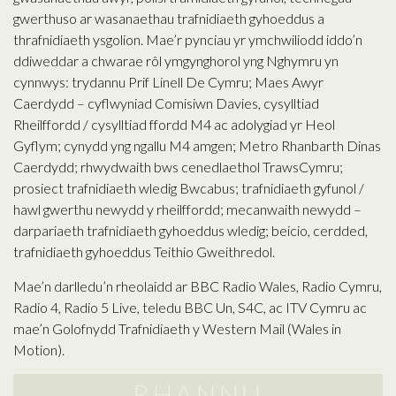
gwerthuso ar wasanaethau trafnidiaeth gyhoeddus a
thrafnidiaeth ysgolion. Mae’r pynciau yr ymchwiliodd iddo’n
ddiweddar a chwarae rôl ymgynghorol yng Nghymru yn
cynnwys: trydannu Prif Linell De Cymru; Maes Awyr
Caerdydd – cyflwyniad Comisiwn Davies, cysylltiad
Rheilffordd / cysylltiad ffordd M4 ac adolygiad yr Heol
Gyflym; cynydd yng ngallu M4 amgen; Metro Rhanbarth Dinas
Caerdydd; rhwydwaith bws cenedlaethol TrawsCymru;
prosiect trafnidiaeth wledig Bwcabus; trafnidiaeth gyfunol /
hawl gwerthu newydd y rheilffordd; mecanwaith newydd –
darpariaeth trafnidiaeth gyhoeddus wledig; beicio, cerdded,
trafnidiaeth gyhoeddus Teithio Gweithredol.
Mae’n darlledu’n rheolaidd ar BBC Radio Wales, Radio Cymru,
Radio 4, Radio 5 Live, teledu BBC Un, S4C, ac ITV Cymru ac
mae’n Golofnydd Trafnidiaeth y Western Mail (Wales in
Motion).
RHANNU