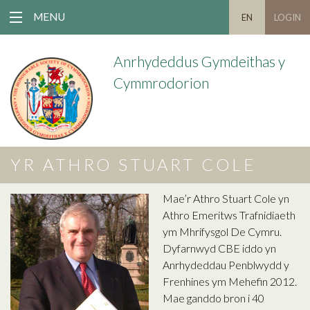
MENU
EN
LOGIN
Anrhydeddus Gymdeithas y
Cymmrodorion
YR ATHRO STUART COLE
Mae’r Athro Stuart Cole yn
Athro Emeritws Trafnidiaeth
ym Mhrifysgol De Cymru.
Dyfarnwyd CBE iddo yn
Anrhydeddau Penblwydd y
Frenhines ym Mehefin 2012.
Mae ganddo bron i 40