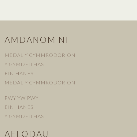
AMDANOM NI
MEDAL Y CYMMRODORION
Y GYMDEITHAS
EIN HANES
MEDAL Y CYMMRODORION
PWY YW PWY
EIN HANES
Y GYMDEITHAS
AELODAU