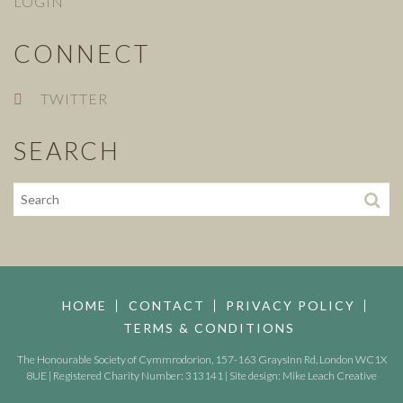
LOGIN
CONNECT
TWITTER
SEARCH
HOME
CONTACT
PRIVACY POLICY
TERMS & CONDITIONS
The Honourable Society of Cymmrodorion, 157-163 GraysInn Rd, London WC1X
8UE | Registered Charity Number: 313141 | Site design:
Mike Leach Creative