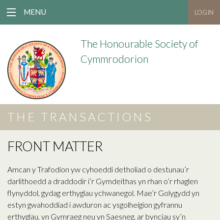
MENU
LOGIN
The Honourable Society of
Cymmrodorion
THE TRANSACTIONS
FRONT MATTER
Amcan y Trafodion yw cyhoeddi detholiad o destunau’r
darlithoedd a draddodir i’r Gymdeithas yn rhan o’r rhaglen
flynyddol, gydag erthyglau ychwanegol. Mae’r Golygydd yn
estyn gwahoddiad i awduron ac ysgolheigion gyfrannu
erthyglau, yn Gymraeg neu yn Saesneg, ar bynciau sy’n