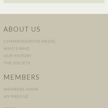
ABOUT US
CYMMRODORION MEDAL
WHO’S WHO
OUR HISTORY
THE SOCIETY
MEMBERS
MEMBERS HOME
MY PROFILE