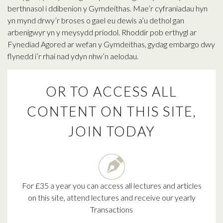
berthnasol i ddibenion y Gymdeithas. Mae’r cyfraniadau hyn
yn mynd drwy’r broses o gael eu dewis a’u dethol gan
arbenigwyr yn y meysydd priodol. Rhoddir pob erthygl ar
Fynediad Agored ar wefan y Gymdeithas, gydag embargo dwy
flynedd i’r rhai nad ydyn nhw’n aelodau.
OR TO ACCESS ALL
CONTENT ON THIS SITE,
JOIN TODAY
For £35 a year you can access all lectures and articles
on this site, attend lectures and receive our yearly
Transactions