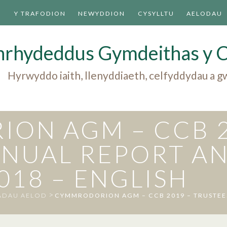
U
Y TRAFODION
NEWYDDION
CYSYLLTU
AELODAU
nrhydeddus Gymdeithas y 
Hyrwyddo iaith, llenyddiaeth, celfyddydau a
ON AGM – CCB 2
NNUAL REPORT A
18 – ENGLISH
>
ADAU AELOD
CYMMRODORION AGM – CCB 2019 – TRUSTEE