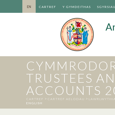
EN
CARTREF
Y GYMDEITHAS
SGYRSIA
A
CYMMRODORI
TRUSTEES A
ACCOUNTS 20
>
>
CARTREF
CARTREF AELODAU
LAWRLWYTHI
ENGLISH