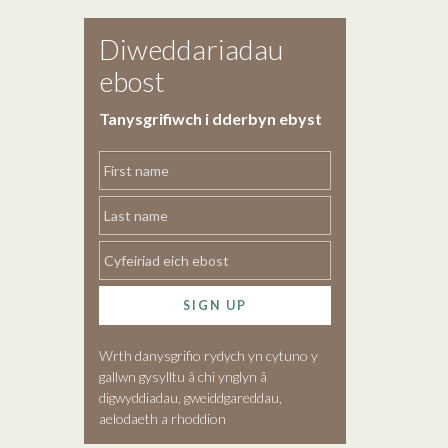
Diweddariadau
ebost
Tanysgrifiwch i dderbyn ebyst
SIGN UP
Wrth danysgrifio rydych yn cytuno y
gallwn gysylltu â chi ynglyn â
digwyddiadau, gweiddgareddau,
aelodaeth a rhoddion