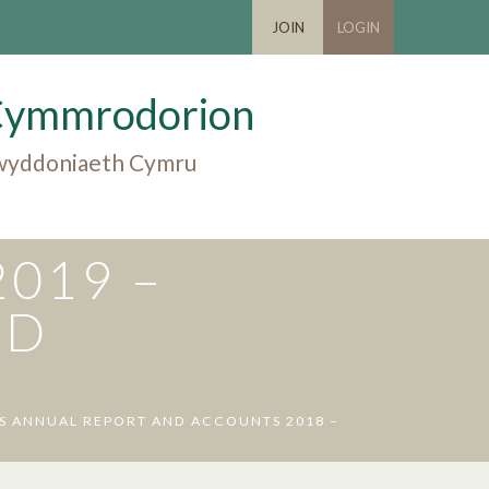
JOIN
LOGIN
Cymmrodorion
 gwyddoniaeth Cymru
019 –
ND
S ANNUAL REPORT AND ACCOUNTS 2018 –