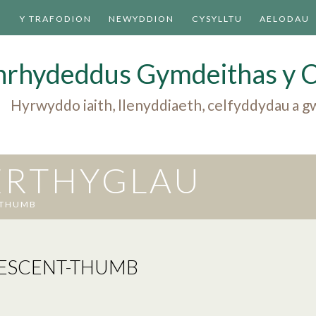
U
Y TRAFODION
NEWYDDION
CYSYLLTU
AELODAU
nrhydeddus Gymdeithas y 
Hyrwyddo iaith, llenyddiaeth, celfyddydau a
 ERTHYGLAU
-THUMB
ESCENT-THUMB