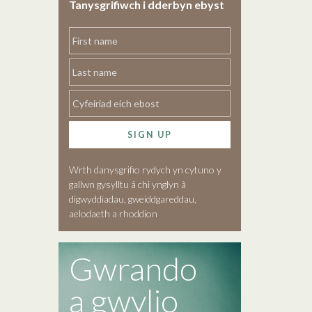
Tanysgrifiwch i dderbyn ebyst
SIGN UP
Wrth danysgrifio rydych yn cytuno y
gallwn gysylltu â chi ynglyn â
digwyddiadau, gweiddgareddau,
aelodaeth a rhoddion
Gwrando
a gwylio