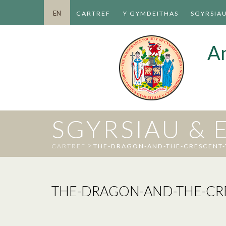
EN
CARTREF
Y GYMDEITHAS
SGYRSIA
A
SGYRSIAU &
>
CARTREF
THE-DRAGON-AND-THE-CRESCENT
THE-DRAGON-AND-THE-CR