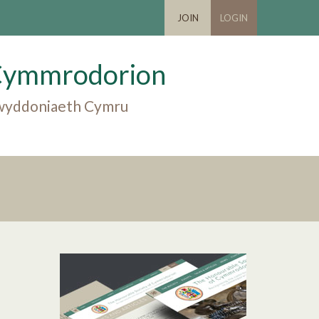
JOIN
LOGIN
Cymmrodorion
 gwyddoniaeth Cymru