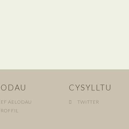
LODAU
CYSYLLTU
REF AELODAU
TWITTER
HROFFIL
N