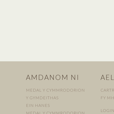
AMDANOM NI
AE
MEDAL Y CYMMRODORION
CART
Y GYMDEITHAS
FY M
EIN HANES
LOGI
MEDAL Y CYMMRODORION