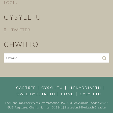
LOGIN
CYSYLLTU
TWITTER
CHWILIO
CARTREF
CYSYLLTU
LLENYDDIAETH
GWLEIDYDDIAETH
HOME
CYSYLLTU
The Honourable Society of Cymmrodorion, 157-163 GraysInn Rd, London WC1X
8UE | Registered Charity Number: 313141 | Site design:
Mike Leach Creative