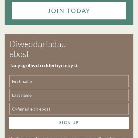
JOIN TODAY
Diweddariadau
ebost
Tanysgrifiwch i dderbyn ebyst
SIGN UP