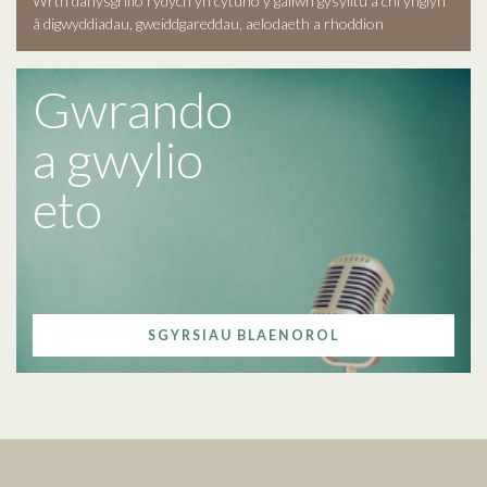
Wrth danysgrifio rydych yn cytuno y gallwn gysylltu â chi ynglyn
â digwyddiadau, gweiddgareddau, aelodaeth a rhoddion
Gwrando
a gwylio
eto
SGYRSIAU BLAENOROL