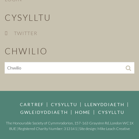
CYSYLLTU
TWITTER
CHWILIO
CARTREF
CYSYLLTU
LLENYDDIAETH
GWLEIDYDDIAETH
HOME
CYSYLLTU
The Honourable Society of Cymmrodorion, 157-163 GraysInn Rd, London WC1X
8UE | Registered Charity Number: 313141 | Site design:
Mike Leach Creative