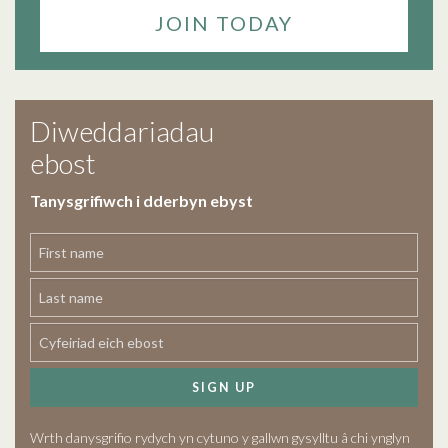
JOIN TODAY
Diweddariadau
ebost
Tanysgrifiwch i dderbyn ebyst
SIGN UP
Wrth danysgrifio rydych yn cytuno y gallwn gysylltu â chi ynglyn