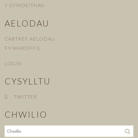
Y GYMDEITHAS
AELODAU
CARTREF AELODAU
FY MHROFFIL
LOGIN
CYSYLLTU
TWITTER
CHWILIO