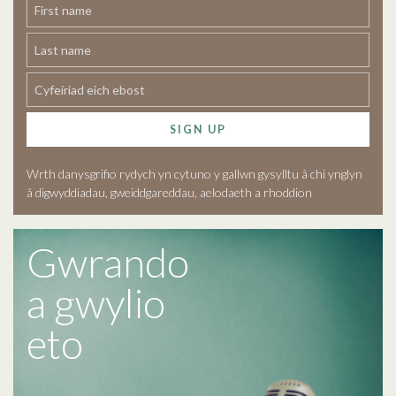
SIGN UP
Wrth danysgrifio rydych yn cytuno y gallwn gysylltu â chi ynglyn
â digwyddiadau, gweiddgareddau, aelodaeth a rhoddion
Gwrando
a gwylio
eto