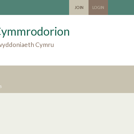
JOIN
LOGIN
Cymmrodorion
 gwyddoniaeth Cymru
5