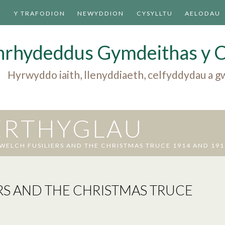
U
Y TRAFODION
NEWYDDION
CYSYLLTU
AELODAU
nrhydeddus Gymdeithas y 
Hyrwyddo iaith, llenyddiaeth, celfyddydau a
 ERTHYGLAU
WELCH FUSILIERS AND THE CHRISTMAS TRUCE 1914 AND 191
RS AND THE CHRISTMAS TRUCE