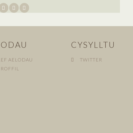
LODAU
CYSYLLTU
REF AELODAU
TWITTER
HROFFIL
N