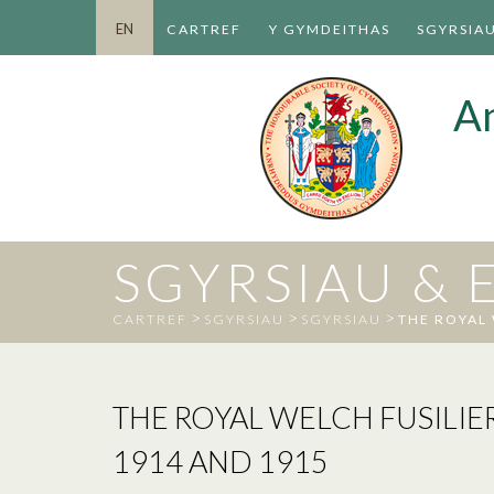
EN
CARTREF
Y GYMDEITHAS
SGYRSIA
A
SGYRSIAU &
>
>
>
CARTREF
SGYRSIAU
SGYRSIAU
THE ROYAL 
THE ROYAL WELCH FUSILIE
1914 AND 1915