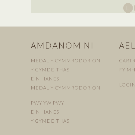
AMDANOM NI
AE
MEDAL Y CYMMRODORION
CART
Y GYMDEITHAS
FY M
EIN HANES
LOGI
MEDAL Y CYMMRODORION
PWY YW PWY
EIN HANES
Y GYMDEITHAS